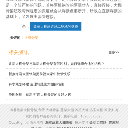
是一个较严格的问题，若将两根钢管的两端对齐，直接焊接，大棚
骨架还没弯到规定的弧度就会从焊接点那断开，所以在直接焊接的
基础上，又发展出套管连接。
下一条 ：
蔬菜大棚建造施工场地的选择
关键词：
大棚骨架
相关资讯
更多>>
多层大棚骨架与单层大棚骨架有何区别，如何选择合适的结构？
新乡海君大鹏钢架提前祝大家中秋节快乐
科学规划搭建 造理想蔬菜大棚的指南
坚固耐用，创新 打造大棚骨架的良好之选
海君蔬菜大棚骨架,专营 大棚骨架 蔬菜大棚 养殖大棚 温室大棚 等业务,有
意向的客户请咨询我们，联系电话：15903873625
CopyRight © 版权所有:
海君蔬菜大棚骨架
技术支持:
金动力网络
网站地