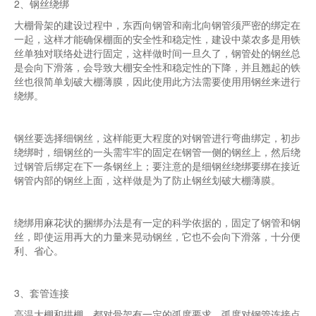
2、钢丝绕绑
大棚骨架的建设过程中，东西向钢管和南北向钢管须严密的绑定在
一起，这样才能确保棚面的安全性和稳定性，建设中菜农多是用铁
丝单独对联络处进行固定，这样做时间一旦久了，钢管处的钢丝总
是会向下滑落，会导致大棚安全性和稳定性的下降，并且翘起的铁
丝也很简单划破大棚薄膜，因此使用此方法需要使用用钢丝来进行
绕绑。
钢丝要选择细钢丝，这样能更大程度的对钢管进行弯曲绑定，初步
绕绑时，细钢丝的一头需牢牢的固定在钢管一侧的钢丝上，然后绕
过钢管后绑定在下一条钢丝上；要注意的是细钢丝绕绑要绑在接近
钢管内部的钢丝上面，这样做是为了防止钢丝划破大棚薄膜。
绕绑用麻花状的捆绑办法是有一定的科学依据的，固定了钢管和钢
丝，即使运用再大的力量来晃动钢丝，它也不会向下滑落，十分便
利、省心。
3、套管连接
高温大棚和拱棚，都对骨架有一定的弧度要求，弧度对钢管连接点