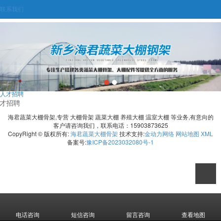
联系我们
人才招聘
才招聘
海君蔬菜大棚骨架,专营 大棚骨架 蔬菜大棚 养殖大棚 温室大棚 等业务,有意向的
客户请咨询我们，联系电话：15903873625
CopyRight © 版权所有:
海君蔬菜大棚骨架
技术支持:
金动力网络
网站地图
XML
备案号:
豫ICP备2023032080号-1
电话咨询
短信咨询
留言咨询
查看地图