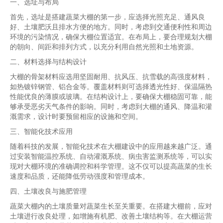
一、选址与布局
首先，选址是搭建蔬菜大棚的第一步，应选择光照充足、通风良
好、土壤肥沃且排水方便的地方。同时，考虑到交通便利性和周边
环境的污染情况，确保大棚位置适宜。在布局上，要合理规划大棚
的朝向、间距和排列方式，以充分利用自然光照和土地资源。
二、材料选择与结构设计
大棚的骨架材料应选用坚固耐用、抗风压、抗雪载的高强度材料，
如热镀锌钢管、铝合金等。覆盖材料则可选择透光性好、保温隔热
性能优良的薄膜或玻璃。在结构设计上，要确保大棚稳固可靠，能
够承受恶劣天气条件的影响。同时，考虑到大棚的通风、降温和灌
溉需求，设计时要预留相应的设施和空间。
三、智能化技术应用
随着科技的发展，智能化技术在大棚建设中的应用越来越广泛。通
过安装智能温控系统、自动灌溉系统、病虫害监测系统等，可以实
现对大棚环境的准确调控和科学管理。这不仅可以提高蔬菜的生长
速度和品质，还能降低劳动强度和管理成本。
四、土壤改良与施肥管理
蔬菜大棚内的土壤质量对蔬菜生长至关重要。在搭建大棚前，应对
土壤进行改良处理，如增施有机肥、改善土壤结构等。在大棚运营