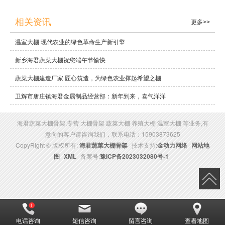
相关资讯
更多>>
温室大棚 现代农业的绿色革命生产新引擎
新乡海君蔬菜大棚祝您端午节愉快
蔬菜大棚建造厂家 匠心筑造，为绿色农业撑起希望之棚
卫辉市唐庄镇海君金属制品经营部：新年到来，喜气洋洋
海君蔬菜大棚骨架,专营 大棚骨架 蔬菜大棚 养殖大棚 温室大棚 等业务,有
意向的客户请咨询我们，联系电话：15903873625
CopyRight © 版权所有:
海君蔬菜大棚骨架
技术支持:
金动力网络
网站地
图
XML
备案号:
豫ICP备2023032080号-1
电话咨询
短信咨询
留言咨询
查看地图