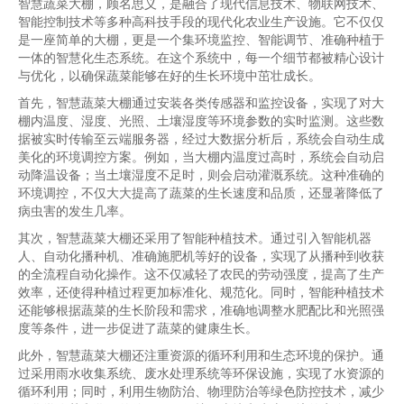
智慧蔬菜大棚，顾名思义，是融合了现代信息技术、物联网技术、
智能控制技术等多种高科技手段的现代化农业生产设施。它不仅仅
是一座简单的大棚，更是一个集环境监控、智能调节、准确种植于
一体的智慧化生态系统。在这个系统中，每一个细节都被精心设计
与优化，以确保蔬菜能够在好的生长环境中茁壮成长。
首先，智慧蔬菜大棚通过安装各类传感器和监控设备，实现了对大
棚内温度、湿度、光照、土壤湿度等环境参数的实时监测。这些数
据被实时传输至云端服务器，经过大数据分析后，系统会自动生成
美化的环境调控方案。例如，当大棚内温度过高时，系统会自动启
动降温设备；当土壤湿度不足时，则会启动灌溉系统。这种准确的
环境调控，不仅大大提高了蔬菜的生长速度和品质，还显著降低了
病虫害的发生几率。
其次，智慧蔬菜大棚还采用了智能种植技术。通过引入智能机器
人、自动化播种机、准确施肥机等好的设备，实现了从播种到收获
的全流程自动化操作。这不仅减轻了农民的劳动强度，提高了生产
效率，还使得种植过程更加标准化、规范化。同时，智能种植技术
还能够根据蔬菜的生长阶段和需求，准确地调整水肥配比和光照强
度等条件，进一步促进了蔬菜的健康生长。
此外，智慧蔬菜大棚还注重资源的循环利用和生态环境的保护。通
过采用雨水收集系统、废水处理系统等环保设施，实现了水资源的
循环利用；同时，利用生物防治、物理防治等绿色防控技术，减少